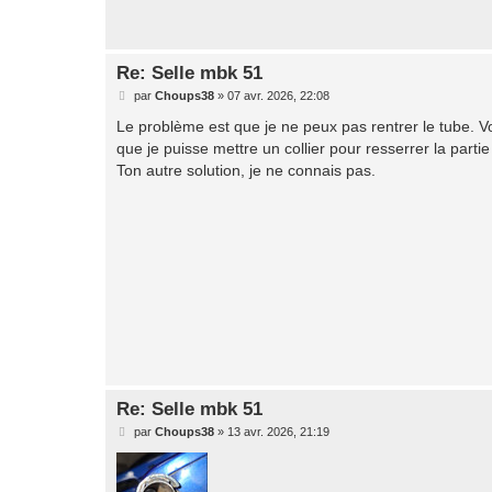
Re: Selle mbk 51
M
par
Choups38
»
07 avr. 2026, 22:08
e
s
Le problème est que je ne peux pas rentrer le tube. Vo
s
que je puisse mettre un collier pour resserrer la parti
a
g
Ton autre solution, je ne connais pas.
e
Re: Selle mbk 51
M
par
Choups38
»
13 avr. 2026, 21:19
e
s
s
a