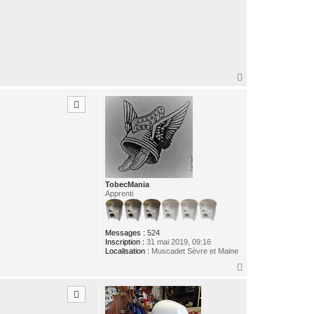
H
a
u
t
TobecMania
Apprenti
Messages :
524
Inscription :
31 mai 2019, 09:16
Localisation :
Muscadet Sèvre et Maine
H
a
u
t