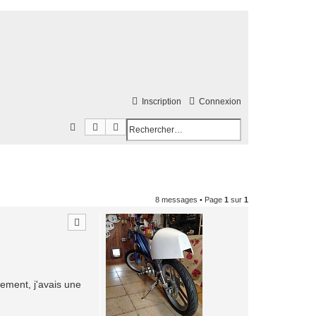
Inscription
Connexion
Rechercher
Recherche avancée
R
e
c
h
8 messages • Page
1
sur
1
e
r
c
h
e
lement, j'avais une
r