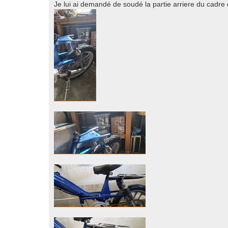
Je lui ai demandé de soudé la partie arriere du cadre q
a
g
e