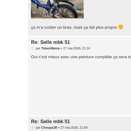
ça m’a coûter un bras, mais ça fait plus propre
Re: Selle mbk 51
M
par
TobecMania
»
27 mai 2026, 21:16
e
s
Oui c'est mieux avec une peinture complète ça sera to
s
a
g
e
Re: Selle mbk 51
M
par
Choups38
»
27 mai 2026, 21:59
e