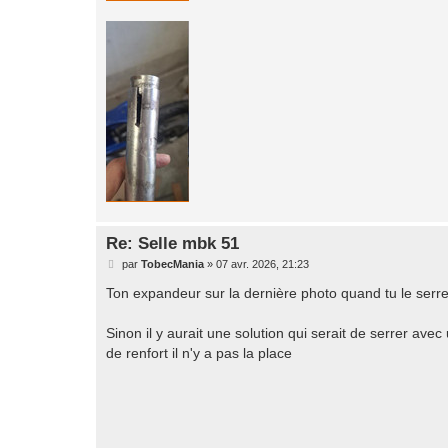
Re: Selle mbk 51
M
par
TobecMania
»
07 avr. 2026, 21:23
e
s
Ton expandeur sur la dernière photo quand tu le serre
s
a
g
Sinon il y aurait une solution qui serait de serrer ave
e
de renfort il n'y a pas la place