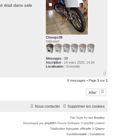
né était dans sale
Choups38
Débutant
Messages :
58
Inscription :
14 mars 2020, 14:26
Localisation :
Grenoble
H
a
8 messages • Page
1
sur
1
u
t
Aller
Nous contacter
Supprimer les cookies
Flat Style by
Ian Bradley
Développé par
phpBB
® Forum Software © phpBB Limited
Traduction française officielle
©
Qiaeru
Confidentialité
|
Conditions