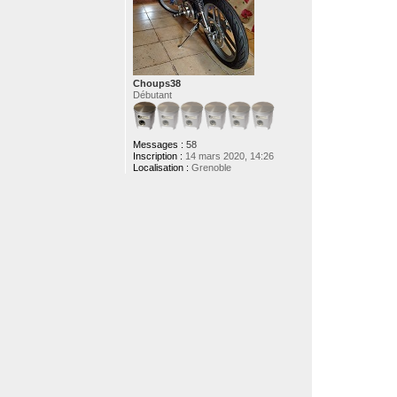
a
t
a
M
A
X
Choups38
Débutant
Messages :
58
Inscription :
14 mars 2020, 14:26
Localisation :
Grenoble