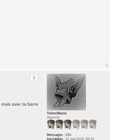
H
a
u
t
e mais avec ta barre
TobecMania
Apprenti
Messages :
524
Inscription :
31 mai 2019, 09:16