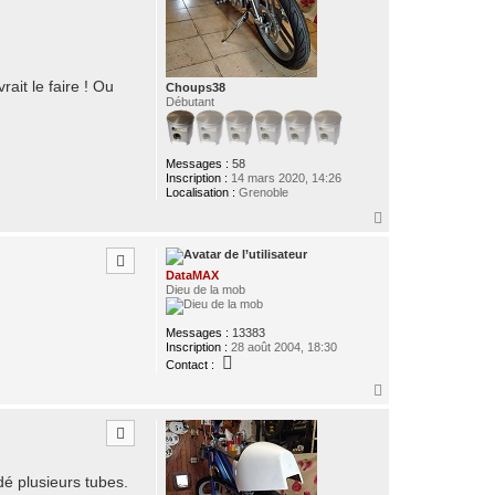
ait le faire ! Ou
Choups38
Débutant
Messages :
58
Inscription :
14 mars 2020, 14:26
Localisation :
Grenoble
H
a
u
t
DataMAX
Dieu de la mob
Messages :
13383
Inscription :
28 août 2004, 18:30
C
Contact :
o
n
H
t
a
a
u
c
t
t
e
r
dé plusieurs tubes.
D