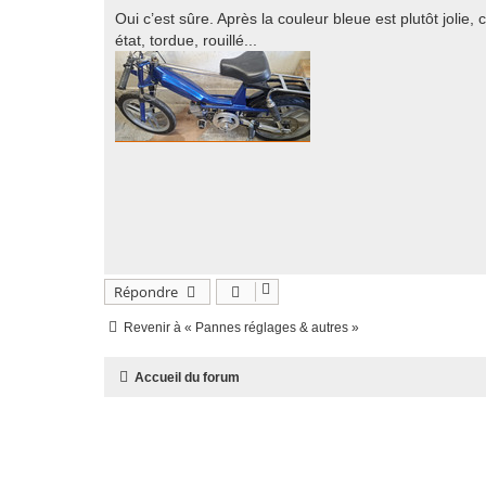
s
Oui c’est sûre. Après la couleur bleue est plutôt jolie,
s
état, tordue, rouillé...
a
g
e
Répondre
Revenir à « Pannes réglages & autres »
Accueil du forum