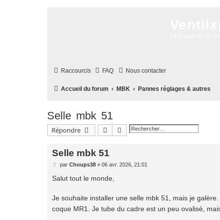
Ventil
Le Forum de la m
Raccourcis
FAQ
Nous contacter
Accueil du forum
MBK
Pannes réglages & autres
Selle mbk 51
Rechercher
Recherche avancée
Répondre
Selle mbk 51
M
par
Choups38
»
06 avr. 2026, 21:01
e
s
Salut tout le monde,
s
a
g
Je souhaite installer une selle mbk 51, mais je galère.
e
coque MR1. Je tube du cadre est un peu ovalisé, mais