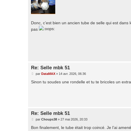
g
e
Donc, c’est bien un ancien tube de selle qui est dans l
pas
Re: Selle mbk 51
M
par
DataMAX
»
14 avr. 2026, 06:36
e
s
Sinon tu soudes une rondelle et tu te bricoles un extrac
s
a
g
e
Re: Selle mbk 51
M
par
Choups38
»
27 mai 2026, 20:33
e
s
Bon finalement, le tube était trop coincé. Je l’ai amen
s