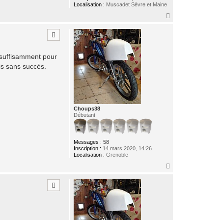
Localisation :
Muscadet Sèvre et Maine
H
a
u
t
e suffisamment pour
ais sans succès.
Choups38
Débutant
Messages :
58
Inscription :
14 mars 2020, 14:26
Localisation :
Grenoble
H
a
u
t