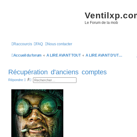
Ventilxp.co
Le Forum de la mob
Raccourcis
FAQ
Nous contacter
Accueil du forum
A LIRE AVANT TOUT
A LIRE AVANT D'UTILISER CE FORUM
Récupération d'anciens comptes
R
R
Répondre
e
e
c
c
h
h
e
e
r
r
c
c
h
h
e
e
r
a
v
a
n
c
é
e