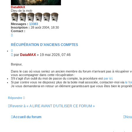
DataMAX
Dieu de la mob
Messages :
13383
Inscription :
28 août 2004, 18:30
Contact :
C
o
n
RÉCUPÉRATION D'ANCIENS COMPTES
t
a
C
c
i
M
par
DataMAX
»
19 mai 2026, 07:46
t
t
e
e
e
r
s
r
Bonjour,
D
s
a
Dans le cas où vous seriez un ancien membre du forum n'arrivant pas à récupérer vo
a
t
vous accompagner dans cette récupération :
g
a
S'il s'agit d'un oubli du mot de passe du compte, la procédure est
par ici
.
M
e
Si par contre vous ne disposez plus de la boite mail associée, contacter-moi via
le f
A
Je vous demanderai en retour un élément garantissant que vous êtes bien le proprié
X
Répondre
Revenir à « A LIRE AVANT D'UTILISER CE FORUM »
Accueil du forum
Nou