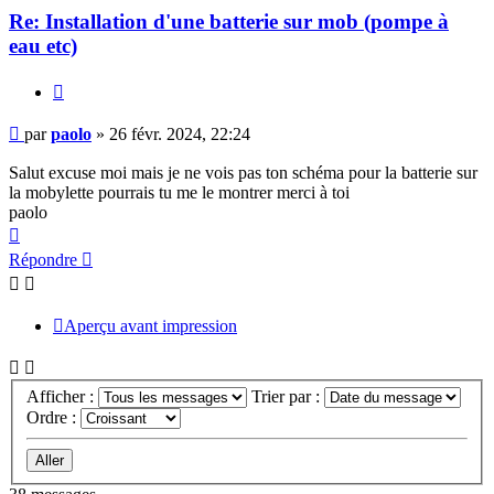
Re: Installation d'une batterie sur mob (pompe à
eau etc)
Citer
Message
par
paolo
»
26 févr. 2024, 22:24
Salut excuse moi mais je ne vois pas ton schéma pour la batterie sur
la mobylette pourrais tu me le montrer merci à toi
paolo
Haut
Répondre
Aperçu avant impression
Afficher :
Trier par :
Ordre :