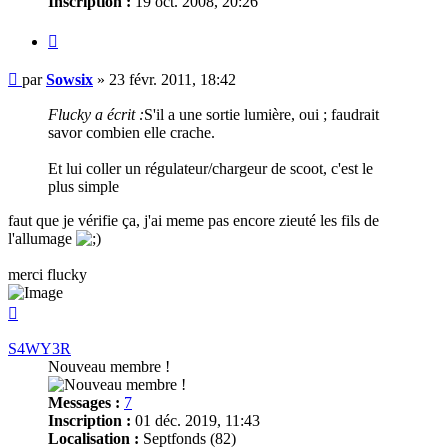
Inscription :
19 oct. 2008, 20:26
Citer
Message
par
Sowsix
»
23 févr. 2011, 18:42
Flucky a écrit :
S'il a une sortie lumière, oui ; faudrait
savor combien elle crache.
Et lui coller un régulateur/chargeur de scoot, c'est le
plus simple
faut que je vérifie ça, j'ai meme pas encore zieuté les fils de
l'allumage
merci flucky
Haut
S4WY3R
Nouveau membre !
Messages :
7
Inscription :
01 déc. 2019, 11:43
Localisation :
Septfonds (82)