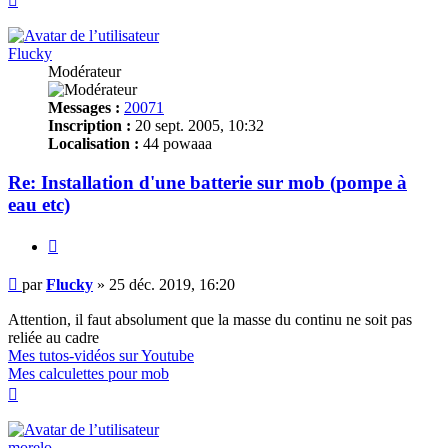
Flucky
Modérateur
Messages :
20071
Inscription :
20 sept. 2005, 10:32
Localisation :
44 powaaa
Re: Installation d'une batterie sur mob (pompe à
eau etc)
Citer
Message
par
Flucky
»
25 déc. 2019, 16:20
Attention, il faut absolument que la masse du continu ne soit pas
reliée au cadre
Mes tutos-vidéos sur Youtube
Mes calculettes pour mob
Haut
morelo