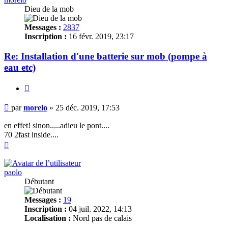
Dieu de la mob
Messages :
2837
Inscription :
16 févr. 2019, 23:17
Re: Installation d'une batterie sur mob (pompe à
eau etc)
Citer
Message
par
morelo
»
25 déc. 2019, 17:53
en effet! sinon.....adieu le pont....
70 2fast inside....
Haut
paolo
Débutant
Messages :
19
Inscription :
04 juil. 2022, 14:13
Localisation :
Nord pas de calais