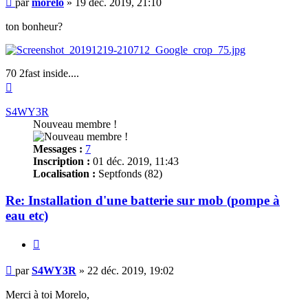
par
morelo
»
19 déc. 2019, 21:10
ton bonheur?
70 2fast inside....
Haut
S4WY3R
Nouveau membre !
Messages :
7
Inscription :
01 déc. 2019, 11:43
Localisation :
Septfonds (82)
Re: Installation d'une batterie sur mob (pompe à
eau etc)
Citer
Message
par
S4WY3R
»
22 déc. 2019, 19:02
Merci à toi Morelo,