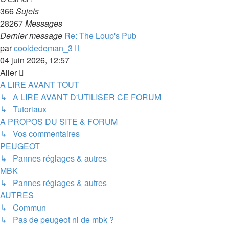
366
Sujets
28267
Messages
Dernier message
Re: The Loup's Pub
Consulter
par
cooldedeman_3
le
04 juin 2026, 12:57
dernier
Aller
message
A LIRE AVANT TOUT
↳ A LIRE AVANT D'UTILISER CE FORUM
↳ Tutoriaux
A PROPOS DU SITE & FORUM
↳ Vos commentaires
PEUGEOT
↳ Pannes réglages & autres
MBK
↳ Pannes réglages & autres
AUTRES
↳ Commun
↳ Pas de peugeot ni de mbk ?