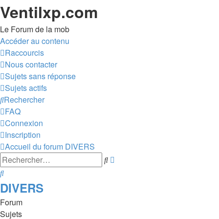
Ventilxp.com
Le Forum de la mob
Accéder au contenu
Raccourcis
Nous contacter
Sujets sans réponse
Sujets actifs
Rechercher
FAQ
Connexion
Inscription
Accueil du forum
DIVERS
Recherche
Rechercher
avancée
Rechercher
DIVERS
Forum
Sujets