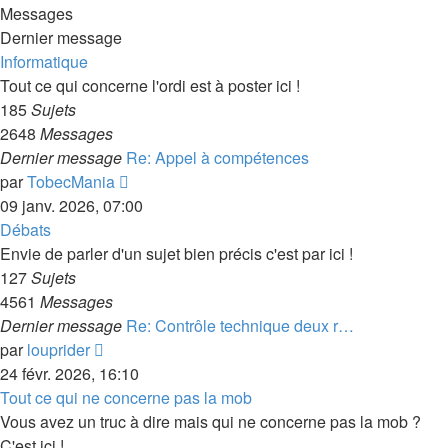
Messages
Dernier message
Informatique
Tout ce qui concerne l'ordi est à poster ici !
185
Sujets
2648
Messages
Dernier message
Re: Appel à compétences
Consulter
par
TobecMania
le
09 janv. 2026, 07:00
dernier
Débats
message
Envie de parler d'un sujet bien précis c'est par ici !
127
Sujets
4561
Messages
Dernier message
Re: Contrôle technique deux r…
Consulter
par
louprider
le
24 févr. 2026, 16:10
dernier
Tout ce qui ne concerne pas la mob
message
Vous avez un truc à dire mais qui ne concerne pas la mob ?
C'est ici !