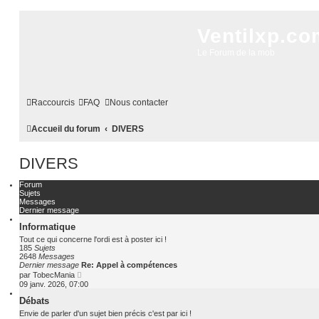
Ventilxp.co
Le Forum de la mob
Raccourcis
FAQ
Nous contacter
Accueil du forum
DIVERS
DIVERS
Forum
Sujets
Messages
Dernier message
Informatique
Tout ce qui concerne l'ordi est à poster ici !
185
Sujets
2648
Messages
Dernier message
Re: Appel à compétences
C
par
TobecMania
o
09 janv. 2026, 07:00
n
s
Débats
u
Envie de parler d'un sujet bien précis c'est par ici !
l