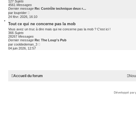
127
Sujets
t
4561
Messages
e
Dernier message
Re: Contrôle technique deux r…
r
C
par
louprider
l
o
24 févr. 2026, 16:10
e
n
d
s
Tout ce qui ne concerne pas la mob
e
u
r
Vous avez un truc à dire mais qui ne concerne pas la mob ? C'est ici !
l
n
366
Sujets
t
i
28267
Messages
e
e
Dernier message
Re: The Loup's Pub
r
r
C
par
cooldedeman_3
l
m
o
04 juin 2026, 12:57
e
e
n
d
s
s
e
s
u
r
a
l
n
g
t
i
e
e
e
r
r
Accueil du forum
Nou
l
m
e
e
d
s
e
s
r
a
Développé par
n
g
i
e
e
r
m
e
s
s
a
g
e