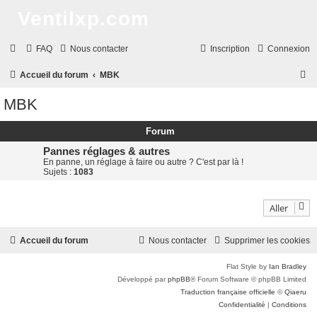
Ventilxp.com
FAQ
Nous contacter
Inscription
Connexion
R
Accueil du forum
MBK
e
MBK
c
h
Forum
e
Pannes réglages & autres
En panne, un réglage à faire ou autre ? C'est par là !
r
Sujets :
1083
c
h
Aller
e
r
Accueil du forum
Nous contacter
Supprimer les cookies
Flat Style by
Ian Bradley
Développé par
phpBB
® Forum Software © phpBB Limited
Traduction française officielle
©
Qiaeru
Confidentialité
|
Conditions