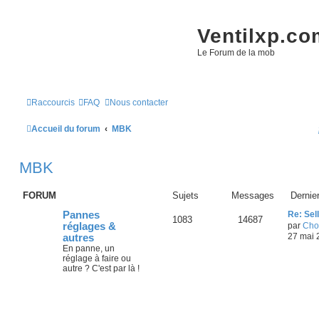
Ventilxp.co
Le Forum de la mob
Raccourcis
FAQ
Nous contacter
Accueil du forum
MBK
MBK
FORUM
Sujets
Messages
Dernie
Pannes
Re: Sel
1083
14687
réglages &
par
Cho
27 mai 
autres
En panne, un
réglage à faire ou
autre ? C'est par là !