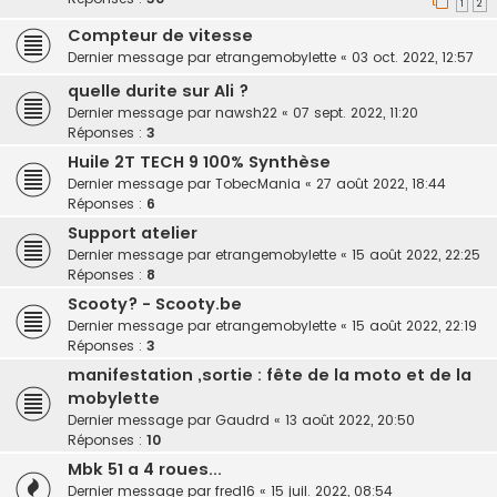
1
2
Compteur de vitesse
Dernier message par
etrangemobylette
«
03 oct. 2022, 12:57
quelle durite sur Ali ?
Dernier message par
nawsh22
«
07 sept. 2022, 11:20
Réponses :
3
Huile 2T TECH 9 100% Synthèse
Dernier message par
TobecMania
«
27 août 2022, 18:44
Réponses :
6
Support atelier
Dernier message par
etrangemobylette
«
15 août 2022, 22:25
Réponses :
8
Scooty? - Scooty.be
Dernier message par
etrangemobylette
«
15 août 2022, 22:19
Réponses :
3
manifestation ,sortie : fête de la moto et de la
mobylette
Dernier message par
Gaudrd
«
13 août 2022, 20:50
Réponses :
10
Mbk 51 a 4 roues...
Dernier message par
fred16
«
15 juil. 2022, 08:54