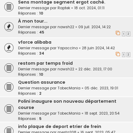
Sens montage segment ergot caché.
Dernier message par
Raptek
«
18 oct. 2024, 01:11
Réponses :
10
À mon tour...
Dernier message par
nawsh22
«
09 juil. 2024, 14:22
Réponses :
45
1
2
vforce alibaba
Dernier message par
Yapaccino
«
28 juin 2024, 14:42
Réponses :
34
1
2
restom par temps froid
Dernier message par
nawsh22
«
22 déc. 2023, 17:00
Réponses :
10
Question assurance
Dernier message par
TobecMania
«
05 déc. 2023, 19:01
Réponses :
2
Polini inaugure son nouveau département
course
Dernier message par
TobecMania
«
18 sept. 2023, 20:54
Réponses :
5
info plaque de deport etrier de frein
Dernier message par
mesta208
«
16 sept. 2023, 05:47