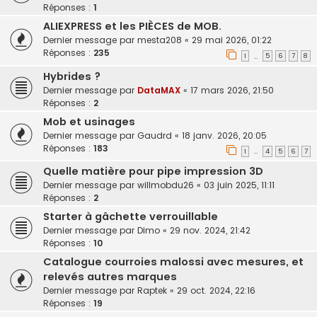
Réponses :
1
ALIEXPRESS et les PIÈCES de MOB.
Dernier message par
mesta208
«
29 mai 2026, 01:22
Réponses :
235
1
5
6
7
8
…
Hybrides ?
Dernier message par
DataMAX
«
17 mars 2026, 21:50
Réponses :
2
Mob et usinages
Dernier message par
Gaudrd
«
18 janv. 2026, 20:05
Réponses :
183
1
4
5
6
7
…
Quelle matière pour pipe impression 3D
Dernier message par
willmobdu26
«
03 juin 2025, 11:11
Réponses :
2
Starter à gâchette verrouillable
Dernier message par
Dimo
«
29 nov. 2024, 21:42
Réponses :
10
Catalogue courroies malossi avec mesures, et
relevés autres marques
Dernier message par
Raptek
«
29 oct. 2024, 22:16
Réponses :
19