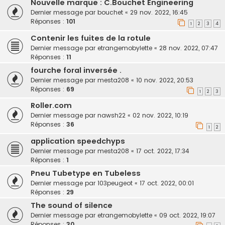
Nouvelle marque : C.Bouchet Engineering
Dernier message par
bouchet
«
29 nov. 2022, 16:45
Réponses :
101
1
2
3
4
Contenir les fuites de la rotule
Dernier message par
etrangemobylette
«
28 nov. 2022, 07:47
Réponses :
11
fourche foral inversée .
Dernier message par
mesta208
«
10 nov. 2022, 20:53
Réponses :
69
1
2
3
Roller.com
Dernier message par
nawsh22
«
02 nov. 2022, 10:19
Réponses :
36
1
2
application speedchyps
Dernier message par
mesta208
«
17 oct. 2022, 17:34
Réponses :
1
Pneu Tubetype en Tubeless
Dernier message par
103peugeot
«
17 oct. 2022, 00:01
Réponses :
29
The sound of silence
Dernier message par
etrangemobylette
«
09 oct. 2022, 19:07
Réponses :
30