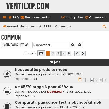
Ventilxp.com
FAQ
Nous contacter
Inscription
Connexion
R
Accueil du forum
AUTRES
Commun
e
Commun
c
Rechercher
Recherche avancé
Nouveau sujet
h
e
Page
1
sur
13
611 sujets
1
2
3
4
5
…
13
Suivant
r
Sujets
c
Nouveautés produits mobs
h
Dernier message par
Jef
«
02 août 2026, 19:21
e
Réponses :
199
1
4
5
6
7
…
r
Kit 65/70 stage 6 pour 103/MBK
Dernier message par
DataMAX
«
18 juil. 2026, 12:50
Réponses :
12
Comparatif puissance test mobchop/kitmob
Dernier message par
vector
«
18 juil. 2026, 01:53