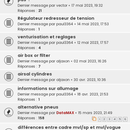
Dernier message par
vector
«
17 mai 2023, 19:32
Réponses :
21
Régulateur redresseur de tension
Dernier message par
paul3364
«
14 mai 2023, 17:53
Réponses :
1
venturisation et reglages
Dernier message par
paul3364
«
12 mai 2023, 17:57
Réponses :
4
air box or filter
Dernier message par
aljaxon
«
02 mai 2023, 16:26
Réponses :
7
airsal cylindres
Dernier message par
aljaxon
«
30 avr. 2023, 10:36
informations sur allumage
Dernier message par
paul3364
«
18 avr. 2023, 21:53
Réponses :
1
alternative pneus
Dernier message par
DataMAX
«
15 mars 2023, 21:49
Réponses :
158
1
2
3
4
5
6
différences entre cadre mvl/sp et mvl/vogue