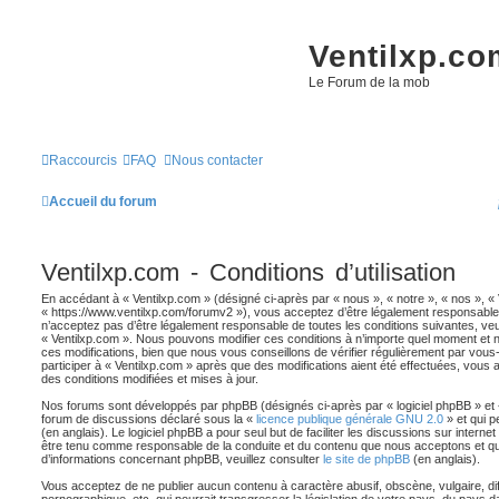
Ventilxp.co
Le Forum de la mob
Raccourcis
FAQ
Nous contacter
Accueil du forum
Ventilxp.com - Conditions d’utilisation
En accédant à « Ventilxp.com » (désigné ci-après par « nous », « notre », « nos », « 
« https://www.ventilxp.com/forumv2 »), vous acceptez d’être légalement responsable
n’acceptez pas d’être légalement responsable de toutes les conditions suivantes, veui
« Ventilxp.com ». Nous pouvons modifier ces conditions à n’importe quel moment et
ces modifications, bien que nous vous conseillons de vérifier régulièrement par vous
participer à « Ventilxp.com » après que des modifications aient été effectuées, vous
des conditions modifiées et mises à jour.
Nos forums sont développés par phpBB (désignés ci-après par « logiciel phpBB » et « 
forum de discussions déclaré sous la «
licence publique générale GNU 2.0
» et qui p
(en anglais). Le logiciel phpBB a pour seul but de faciliter les discussions sur inter
être tenu comme responsable de la conduite et du contenu que nous acceptons et q
d’informations concernant phpBB, veuillez consulter
le site de phpBB
(en anglais).
Vous acceptez de ne publier aucun contenu à caractère abusif, obscène, vulgaire, d
pornographique, etc. qui pourrait transgresser la législation de votre pays, du pays d