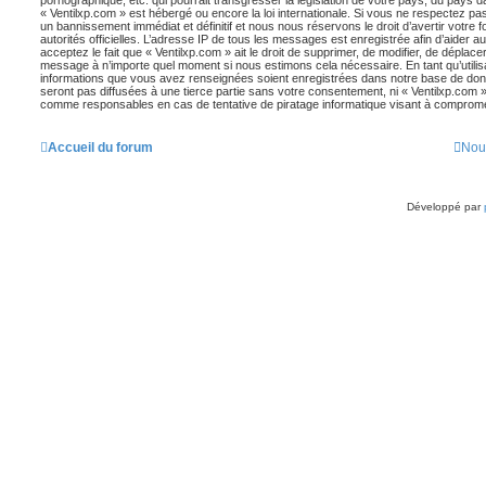
« Ventilxp.com » est hébergé ou encore la loi internationale. Si vous ne respectez p
un bannissement immédiat et définitif et nous nous réservons le droit d’avertir votre f
autorités officielles. L’adresse IP de tous les messages est enregistrée afin d’aider 
acceptez le fait que « Ventilxp.com » ait le droit de supprimer, de modifier, de déplacer
message à n’importe quel moment si nous estimons cela nécessaire. En tant qu’utilis
informations que vous avez renseignées soient enregistrées dans notre base de don
seront pas diffusées à une tierce partie sans votre consentement, ni « Ventilxp.com »
comme responsables en cas de tentative de piratage informatique visant à comprom
Accueil du forum
Nou
Développé par