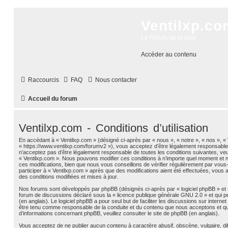
Ventilxp.co
Le Forum de la mob
Accéder au contenu
Raccourcis
FAQ
Nous contacter
Accueil du forum
Ventilxp.com - Conditions d’utilisation
En accédant à « Ventilxp.com » (désigné ci-après par « nous », « notre », « nos », « 
« https://www.ventilxp.com/forumv2 »), vous acceptez d’être légalement responsable
n’acceptez pas d’être légalement responsable de toutes les conditions suivantes, veui
« Ventilxp.com ». Nous pouvons modifier ces conditions à n’importe quel moment et
ces modifications, bien que nous vous conseillons de vérifier régulièrement par vous
participer à « Ventilxp.com » après que des modifications aient été effectuées, vous
des conditions modifiées et mises à jour.
Nos forums sont développés par phpBB (désignés ci-après par « logiciel phpBB » et « 
forum de discussions déclaré sous la «
licence publique générale GNU 2.0
» et qui p
(en anglais). Le logiciel phpBB a pour seul but de faciliter les discussions sur inter
être tenu comme responsable de la conduite et du contenu que nous acceptons et q
d’informations concernant phpBB, veuillez consulter
le site de phpBB
(en anglais).
Vous acceptez de ne publier aucun contenu à caractère abusif, obscène, vulgaire, d