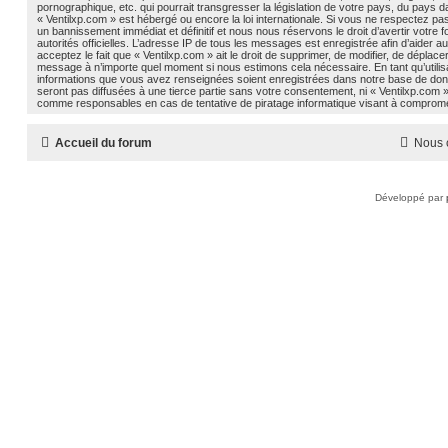
pornographique, etc. qui pourrait transgresser la législation de votre pays, du pays d
« Ventilxp.com » est hébergé ou encore la loi internationale. Si vous ne respectez p
un bannissement immédiat et définitif et nous nous réservons le droit d’avertir votre f
autorités officielles. L’adresse IP de tous les messages est enregistrée afin d’aider 
acceptez le fait que « Ventilxp.com » ait le droit de supprimer, de modifier, de déplacer
message à n’importe quel moment si nous estimons cela nécessaire. En tant qu’utilis
informations que vous avez renseignées soient enregistrées dans notre base de don
seront pas diffusées à une tierce partie sans votre consentement, ni « Ventilxp.com »
comme responsables en cas de tentative de piratage informatique visant à comprom
Accueil du forum
Nous 
Développé par