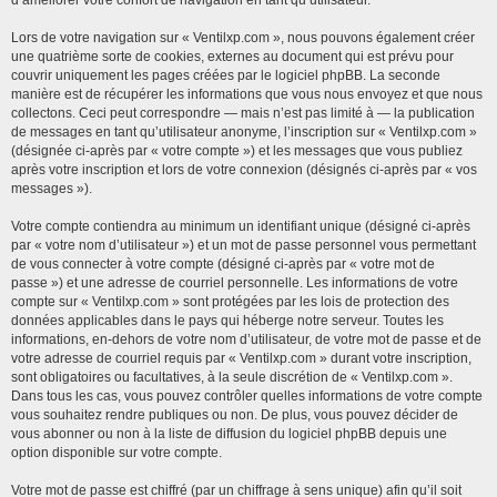
d’améliorer votre confort de navigation en tant qu’utilisateur.
Lors de votre navigation sur « Ventilxp.com », nous pouvons également créer
une quatrième sorte de cookies, externes au document qui est prévu pour
couvrir uniquement les pages créées par le logiciel phpBB. La seconde
manière est de récupérer les informations que vous nous envoyez et que nous
collectons. Ceci peut correspondre — mais n’est pas limité à — la publication
de messages en tant qu’utilisateur anonyme, l’inscription sur « Ventilxp.com »
(désignée ci-après par « votre compte ») et les messages que vous publiez
après votre inscription et lors de votre connexion (désignés ci-après par « vos
messages »).
Votre compte contiendra au minimum un identifiant unique (désigné ci-après
par « votre nom d’utilisateur ») et un mot de passe personnel vous permettant
de vous connecter à votre compte (désigné ci-après par « votre mot de
passe ») et une adresse de courriel personnelle. Les informations de votre
compte sur « Ventilxp.com » sont protégées par les lois de protection des
données applicables dans le pays qui héberge notre serveur. Toutes les
informations, en-dehors de votre nom d’utilisateur, de votre mot de passe et de
votre adresse de courriel requis par « Ventilxp.com » durant votre inscription,
sont obligatoires ou facultatives, à la seule discrétion de « Ventilxp.com ».
Dans tous les cas, vous pouvez contrôler quelles informations de votre compte
vous souhaitez rendre publiques ou non. De plus, vous pouvez décider de
vous abonner ou non à la liste de diffusion du logiciel phpBB depuis une
option disponible sur votre compte.
Votre mot de passe est chiffré (par un chiffrage à sens unique) afin qu’il soit