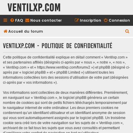
Ventilxp.com
FAQ
Nous contacter
Inscription
Connexion
Accueil du forum
R
e
Ventilxp.com - Politique de confidentialité
c
h
Cette politique de confidentialité explique en détail comment « Ventilxp.com »
e
et ses partenaires affiliés (désignés ci-après par « nous », « notre », « nos »,
« Ventilxp.com » et « https://www.ventilxp.com/forumv2 ») et phpBB (désigné ci-
r
après par « logiciel phpBB » et « phpBB Limited ») utilisent toutes les
c
informations collectées lors des sessions d’utilisation de votre part (désignées
ci-après par « vos informations »).
h
Vos informations sont collectées de deux manières différentes. Premièrement,
e
en naviguant sur « Ventilxp.com », le logiciel phpBB génèrera un certain
r
nombre de cookies qui sont de petits fichiers téléchargés temporairement par
le navigateur internet de votre ordinateur. Les deux premiers cookies ne
contiennent qu’un identifiant utilisateur et un identifiant anonyme de session
qui vous sont automatiquement assignés par le logiciel phpBB. Un troisième
cookie sera créé lors de votre navigation sur les sujets de « Ventilxp.com »,
archivant de ce fait tous les sujets que vous avez consultés et permettant