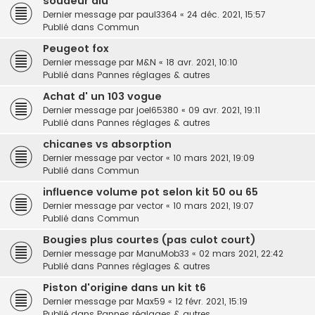
soudeur alu
Dernier message par
paul3364
«
24 déc. 2021, 15:57
Publié dans
Commun
Peugeot fox
Dernier message par
M&N
«
18 avr. 2021, 10:10
Publié dans
Pannes réglages & autres
Achat d' un 103 vogue
Dernier message par
joel65380
«
09 avr. 2021, 19:11
Publié dans
Pannes réglages & autres
chicanes vs absorption
Dernier message par
vector
«
10 mars 2021, 19:09
Publié dans
Commun
influence volume pot selon kit 50 ou 65
Dernier message par
vector
«
10 mars 2021, 19:07
Publié dans
Commun
Bougies plus courtes (pas culot court)
Dernier message par
ManuMob33
«
02 mars 2021, 22:42
Publié dans
Pannes réglages & autres
Piston d'origine dans un kit t6
Dernier message par
Max59
«
12 févr. 2021, 15:19
Publié dans
Pannes réglages & autres