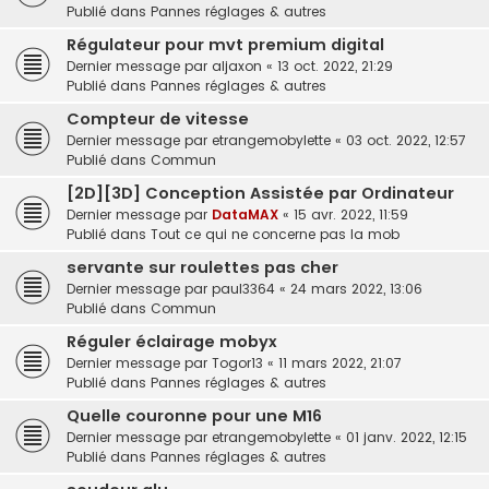
Publié dans
Pannes réglages & autres
Régulateur pour mvt premium digital
Dernier message par
aljaxon
«
13 oct. 2022, 21:29
Publié dans
Pannes réglages & autres
Compteur de vitesse
Dernier message par
etrangemobylette
«
03 oct. 2022, 12:57
Publié dans
Commun
[2D][3D] Conception Assistée par Ordinateur
Dernier message par
DataMAX
«
15 avr. 2022, 11:59
Publié dans
Tout ce qui ne concerne pas la mob
servante sur roulettes pas cher
Dernier message par
paul3364
«
24 mars 2022, 13:06
Publié dans
Commun
Réguler éclairage mobyx
Dernier message par
Togor13
«
11 mars 2022, 21:07
Publié dans
Pannes réglages & autres
Quelle couronne pour une M16
Dernier message par
etrangemobylette
«
01 janv. 2022, 12:15
Publié dans
Pannes réglages & autres