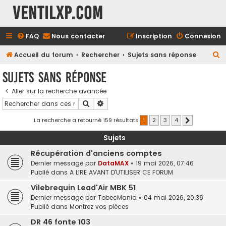
Ventilxp.com
FAQ
Nous contacter
Inscription
Connexion
R
Accueil du forum
Rechercher
Sujets sans réponse
e
Sujets sans réponse
c
Aller sur la recherche avancée
h
Rechercher
Recherche avancée
e
r
La recherche a retourné 159 résultats
1
2
3
4
Suivant
c
Sujets
h
Récupération d'anciens comptes
e
Dernier message par
DataMAX
«
19 mai 2026, 07:46
r
Publié dans
A LIRE AVANT D'UTILISER CE FORUM
Vilebrequin Lead'Air MBK 51
Dernier message par
TobecMania
«
04 mai 2026, 20:38
Publié dans
Montrez vos pièces
DR 46 fonte 103