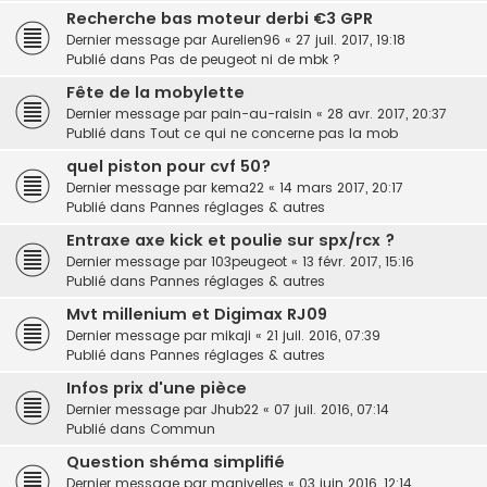
Recherche bas moteur derbi €3 GPR
Dernier message par
Aurelien96
«
27 juil. 2017, 19:18
Publié dans
Pas de peugeot ni de mbk ?
Fête de la mobylette
Dernier message par
pain-au-raisin
«
28 avr. 2017, 20:37
Publié dans
Tout ce qui ne concerne pas la mob
quel piston pour cvf 50?
Dernier message par
kema22
«
14 mars 2017, 20:17
Publié dans
Pannes réglages & autres
Entraxe axe kick et poulie sur spx/rcx ?
Dernier message par
103peugeot
«
13 févr. 2017, 15:16
Publié dans
Pannes réglages & autres
Mvt millenium et Digimax RJ09
Dernier message par
mikaji
«
21 juil. 2016, 07:39
Publié dans
Pannes réglages & autres
Infos prix d'une pièce
Dernier message par
Jhub22
«
07 juil. 2016, 07:14
Publié dans
Commun
Question shéma simplifié
Dernier message par
manivelles
«
03 juin 2016, 12:14