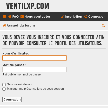
Ventilxp.com
FAQ
Nous contacter
Inscription
Connexion
Accueil du forum
R
e
Vous devez vous inscrire et vous connecter afin
c
de pouvoir consulter le profil des utilisateurs.
h
e
Nom d’utilisateur :
r
c
Mot de passe :
h
J’ai oublié mon mot de passe
e
r
Se souvenir de moi
Masquer ma présence lors de cette session