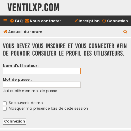
Ventilxp.com
FAQ
Nous contacter
Inscription
Connexion
R
Accueil du forum
e
Vous devez vous inscrire et vous connecter afin
c
de pouvoir consulter le profil des utilisateurs.
h
e
Nom d’utilisateur :
r
c
Mot de passe :
h
J’ai oublié mon mot de passe
e
r
Se souvenir de moi
Masquer ma présence lors de cette session