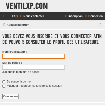
Ventilxp.com
FAQ
Nous contacter
Inscription
Connexion
R
Accueil du forum
e
Vous devez vous inscrire et vous connecter afin
c
de pouvoir consulter le profil des utilisateurs.
h
e
Nom d’utilisateur :
r
c
Mot de passe :
h
J’ai oublié mon mot de passe
e
r
Se souvenir de moi
Masquer ma présence lors de cette session