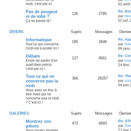
mob, c'est par ici
02 août
Pas de peugeot
Re: Bet
126
2785
ni de mbk ?
par
mpv
02 juil.
Ça se passe là !
DIVERS
Sujets
Messages
Dernie
Informatique
Re: Ap
185
2648
Tout ce qui concerne
par
Tob
l'ordi est à poster ici !
09 janv.
Débats
Re: Con
127
4561
Envie de parler d'un
par
loup
sujet bien précis
24 févr.
c'est par ici !
Tout ce qui ne
Re: The
366
28267
concerne pas la
par
coo
04 juin
mob
Vous avez un truc à
dire mais qui ne
concerne pas la mob
? C'est ici !
GALERIES
Sujets
Messages
Dernie
Montrez vos
Re: AT
473
6893
pièces
par
Tob
21 mai 
Vous voulez montrer