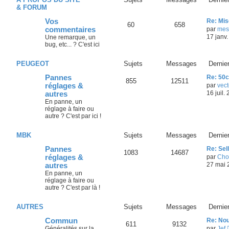
& FORUM
Vos
Re: Mis
60
658
commentaires
par
mes
17 janv.
Une remarque, un
bug, etc... ? C'est ici
PEUGEOT
Sujets
Messages
Dernie
Pannes
Re: 50c
855
12511
réglages &
par
vect
16 juil.
autres
En panne, un
réglage à faire ou
autre ? C'est par ici !
MBK
Sujets
Messages
Dernie
Pannes
Re: Sel
1083
14687
réglages &
par
Cho
27 mai 
autres
En panne, un
réglage à faire ou
autre ? C'est par là !
AUTRES
Sujets
Messages
Dernie
Commun
Re: No
611
9132
Généralités sur la
par
Jef