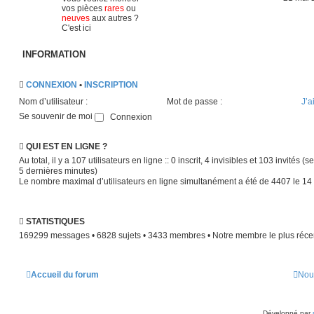
vos pièces
rares
ou
neuves
aux autres ?
C'est ici
INFORMATION
CONNEXION
•
INSCRIPTION
Nom d’utilisateur :
Mot de passe :
J’a
Se souvenir de moi
QUI EST EN LIGNE ?
Au total, il y a
107
utilisateurs en ligne :: 0 inscrit, 4 invisibles et 103 invités (
5 dernières minutes)
Le nombre maximal d’utilisateurs en ligne simultanément a été de
4407
le 14
STATISTIQUES
169299
messages •
6828
sujets •
3433
membres • Notre membre le plus réce
Accueil du forum
Nou
Développé par