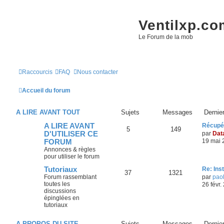
Ventilxp.co
Le Forum de la mob
Raccourcis
FAQ
Nous contacter
Accueil du forum
A LIRE AVANT TOUT
Sujets
Messages
Dernie
A LIRE AVANT
Récupér
5
149
D'UTILISER CE
par
Da
19 mai 
FORUM
Annonces & règles
pour utiliser le forum
Tutoriaux
Re: Ins
37
1321
Forum rassemblant
par
pao
toutes les
26 févr.
discussions
épinglées en
tutoriaux
A PROPOS DU SITE
Sujets
Messages
Dernie