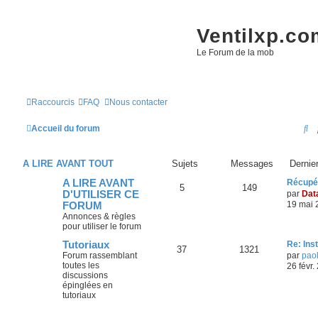
Ventilxp.co
Le Forum de la mob
Raccourcis
FAQ
Nous contacter
R
Accueil du forum
e
A LIRE AVANT TOUT
Sujets
Messages
Dernie
c
A LIRE AVANT
Récupér
h
5
149
D'UTILISER CE
par
Da
e
19 mai 
FORUM
Annonces & règles
r
pour utiliser le forum
c
Tutoriaux
Re: Ins
37
1321
Forum rassemblant
par
pao
h
toutes les
26 févr.
discussions
e
épinglées en
r
tutoriaux