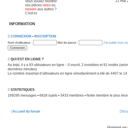
21 mai 
Vous voulez montrer
vos pièces
rares
ou
neuves
aux autres ?
C'est ici
INFORMATION
CONNEXION
•
INSCRIPTION
Nom d’utilisateur :
Mot de passe :
J’ai oublié mon m
QUI EST EN LIGNE ?
Au total, il y a
93
utilisateurs en ligne :: 0 inscrit, 2 invisibles et 91 invités (sel
dernières minutes)
Le nombre maximal d’utilisateurs en ligne simultanément a été de
4407
le 14
STATISTIQUES
169295
messages •
6828
sujets •
3433
membres • Notre membre le plus réce
Accueil du forum
Nou
Développé par