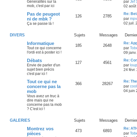
Généralités sur la
par
Jef
mob, c'est par ici
02 août
Pas de peugeot
Re: Bet
126
2785
ni de mbk ?
par
mpv
02 juil.
Ça se passe là !
DIVERS
Sujets
Messages
Dernie
Informatique
Re: Ap
185
2648
Tout ce qui concerne
par
Tob
l'ordi est à poster ici !
09 janv.
Débats
Re: Con
127
4561
Envie de parler d'un
par
loup
sujet bien précis
24 févr.
c'est par ici !
Tout ce qui ne
Re: The
366
28267
concerne pas la
par
coo
04 juin
mob
Vous avez un truc à
dire mais qui ne
concerne pas la mob
? C'est ici !
GALERIES
Sujets
Messages
Dernie
Montrez vos
Re: AT
473
6893
pièces
par
Tob