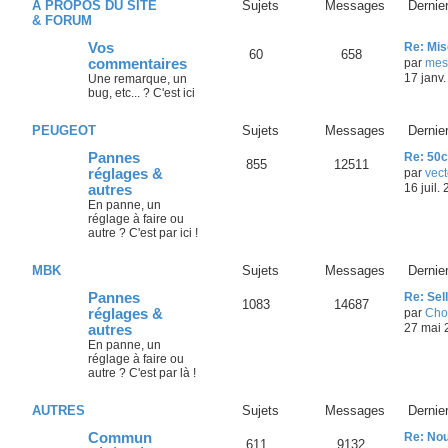
A PROPOS DU SITE
Sujets
Messages
Dernie
& FORUM
Vos
Re: Mis
60
658
commentaires
par
mes
17 janv.
Une remarque, un
bug, etc... ? C'est ici
PEUGEOT
Sujets
Messages
Dernie
Pannes
Re: 50c
855
12511
réglages &
par
vect
16 juil.
autres
En panne, un
réglage à faire ou
autre ? C'est par ici !
MBK
Sujets
Messages
Dernie
Pannes
Re: Sel
1083
14687
réglages &
par
Cho
27 mai 
autres
En panne, un
réglage à faire ou
autre ? C'est par là !
AUTRES
Sujets
Messages
Dernie
Commun
Re: No
611
9132