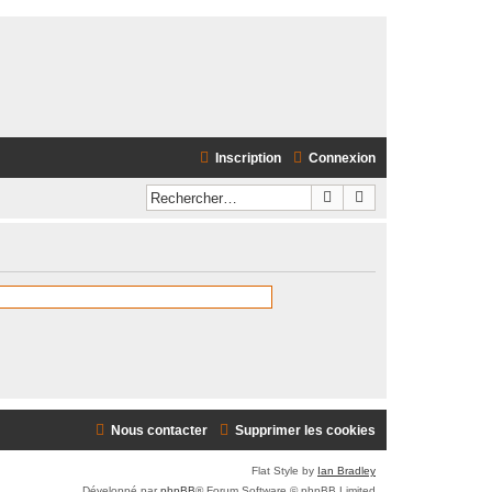
Inscription
Connexion
Rechercher
Recherche avancé
Nous contacter
Supprimer les cookies
Flat Style by
Ian Bradley
Développé par
phpBB
® Forum Software © phpBB Limited