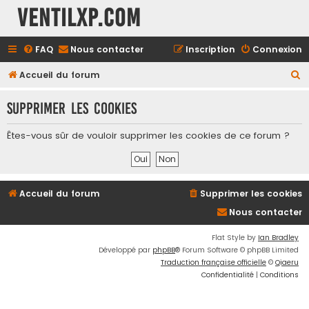
Ventilxp.com
FAQ
Nous contacter
Inscription
Connexion
R
Accueil du forum
e
Supprimer les cookies
c
h
Êtes-vous sûr de vouloir supprimer les cookies de ce forum ?
e
r
c
Accueil du forum
Supprimer les cookies
h
Nous contacter
e
r
Flat Style by
Ian Bradley
Développé par
phpBB
® Forum Software © phpBB Limited
Traduction française officielle
©
Qiaeru
Confidentialité
|
Conditions