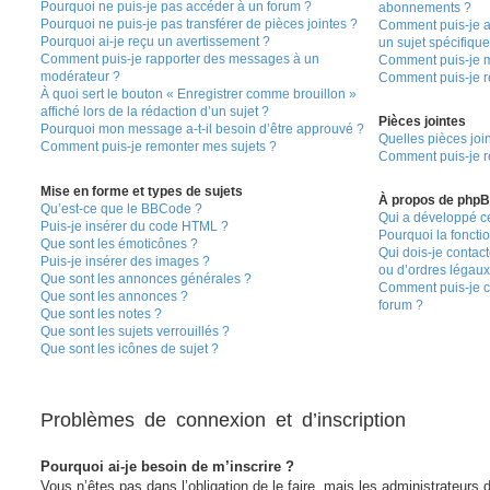
Pourquoi ne puis-je pas accéder à un forum ?
abonnements ?
Pourquoi ne puis-je pas transférer de pièces jointes ?
Comment puis-je a
Pourquoi ai-je reçu un avertissement ?
un sujet spécifique
Comment puis-je rapporter des messages à un
Comment puis-je m
modérateur ?
Comment puis-je r
À quoi sert le bouton « Enregistrer comme brouillon »
affiché lors de la rédaction d’un sujet ?
Pièces jointes
Pourquoi mon message a-t-il besoin d’être approuvé ?
Quelles pièces joi
Comment puis-je remonter mes sujets ?
Comment puis-je re
Mise en forme et types de sujets
À propos de php
Qu’est-ce que le BBCode ?
Qui a développé ce
Puis-je insérer du code HTML ?
Pourquoi la fonctio
Que sont les émoticônes ?
Qui dois-je contac
Puis-je insérer des images ?
ou d’ordres légaux 
Que sont les annonces générales ?
Comment puis-je co
Que sont les annonces ?
forum ?
Que sont les notes ?
Que sont les sujets verrouillés ?
Que sont les icônes de sujet ?
Problèmes de connexion et d’inscription
Pourquoi ai-je besoin de m’inscrire ?
Vous n’êtes pas dans l’obligation de le faire, mais les administrateurs 