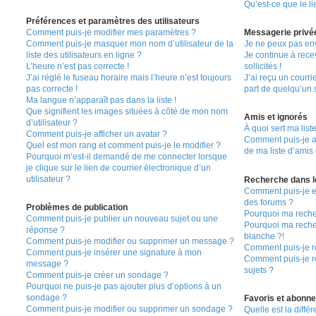
Qu’est-ce que le li
Préférences et paramètres des utilisateurs
Comment puis-je modifier mes paramètres ?
Messagerie privé
Comment puis-je masquer mon nom d’utilisateur de la
Je ne peux pas en
liste des utilisateurs en ligne ?
Je continue à rec
L’heure n’est pas correcte !
sollicités !
J’ai réglé le fuseau horaire mais l’heure n’est toujours
J’ai reçu un courri
pas correcte !
part de quelqu’un s
Ma langue n’apparaît pas dans la liste !
Que signifient les images situées à côté de mon nom
Amis et ignorés
d’utilisateur ?
À quoi sert ma list
Comment puis-je afficher un avatar ?
Comment puis-je aj
Quel est mon rang et comment puis-je le modifier ?
de ma liste d’amis 
Pourquoi m’est-il demandé de me connecter lorsque
je clique sur le lien de courrier électronique d’un
utilisateur ?
Recherche dans l
Comment puis-je e
des forums ?
Problèmes de publication
Pourquoi ma reche
Comment puis-je publier un nouveau sujet ou une
Pourquoi ma reche
réponse ?
blanche ?!
Comment puis-je modifier ou supprimer un message ?
Comment puis-je 
Comment puis-je insérer une signature à mon
Comment puis-je r
message ?
sujets ?
Comment puis-je créer un sondage ?
Pourquoi ne puis-je pas ajouter plus d’options à un
sondage ?
Favoris et abonn
Comment puis-je modifier ou supprimer un sondage ?
Quelle est la différ