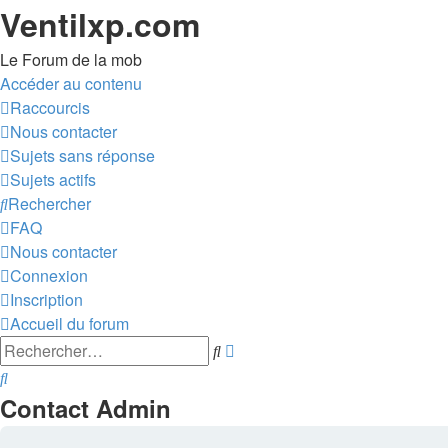
Ventilxp.com
Le Forum de la mob
Accéder au contenu
Raccourcis
Nous contacter
Sujets sans réponse
Sujets actifs
Rechercher
FAQ
Nous contacter
Connexion
Inscription
Accueil du forum
Recherche
Rechercher
avancée
Rechercher
Contact Admin